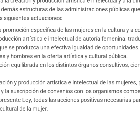
la creación y producción artística e intelectual y a la di
 demás estructuras de las administraciones públicas que 
as siguientes actuaciones:
a promoción específica de las mujeres en la cultura y a c
roducción artística e intelectual de autoría femenina, tr
 que se produzca una efectiva igualdad de oportunidades.
 y hombres en la oferta artística y cultural pública.
ión equilibrada en los distintos órganos consultivos, cien
ión y producción artística e intelectual de las mujeres, p
l, y la suscripción de convenios con los organismos comp
 presente Ley, todas las acciones positivas necesarias pa
cultural de la mujer.